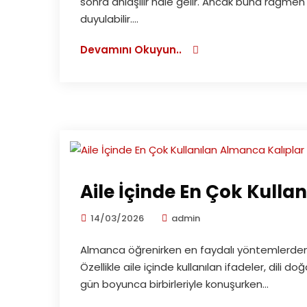
sonra anlaşılır hale gelir. Ancak buna rağmen
duyulabilir....
Devamını Okuyun..
Aile İçinde En Çok Kulla
14/03/2026
admin
Almanca öğrenirken en faydalı yöntemlerden bi
Özellikle aile içinde kullanılan ifadeler, dili d
gün boyunca birbirleriyle konuşurken...