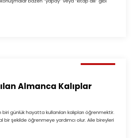
 konuşmalar bazen “yapay” veya “kitap dili” gibi
Makaleler
nılan Almanca Kalıplar
ri günlük hayatta kullanılan kalıpları öğrenmektir.
oğal bir şekilde öğrenmeye yardımcı olur. Aile bireyleri